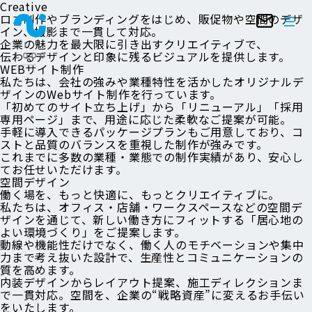
Creative
ロゴ制作やブランディングをはじめ、販促物や空間のデザ
イン、撮影まで一貫して対応。
企業の魅力を最大限に引き出すクリエイティブで、
伝わるデザインと印象に残るビジュアルを提供します。
WEBサイト制作
私たちは、会社の強みや業種特性を活かしたオリジナルデ
ザインのWebサイト制作を行っています。
「初めてのサイト立ち上げ」から「リニューアル」「採用
専用ページ」まで、用途に応じた柔軟なご提案が可能。
手軽に導入できるパッケージプランもご用意しており、コ
ストと品質のバランスを重視した制作が強みです。
これまでに多数の業種・業態での制作実績があり、安心し
てお任せいただけます。
空間デザイン
働く場を、もっと快適に、もっとクリエイティブに。
私たちは、オフィス・店舗・ワークスペースなどの空間デ
ザインを通じて、新しい働き方にフィットする「居心地の
よい環境づくり」をご提案します。
動線や機能性だけでなく、働く人のモチベーションや集中
力まで考え抜いた設計で、生産性とコミュニケーションの
質を高めます。
内装デザインからレイアウト提案、施工ディレクションま
で一貫対応。空間を、企業の“戦略資産”に変えるお手伝い
をいたします。