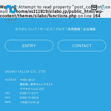
Warning
: Attempt to read property "post_content" on
null in
/home/xs311819/silabo.jp/public_html/wp-
content/themes/silabo/functions.php
on line
164
SIラボについて
サービス
ブログ
採用情報
会社情報
ENTRY
CONTACT
SASAKI SELLM CO., LTD.
〒491-8513
ACCESS
愛知県一宮市せんい2-9-16
ササキセルムビル5F
0586-77-1177
TEL
0586-76-6926
FAX
info@silabo.jp
MAIL