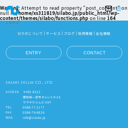
Warning
: Attempt to read property "post_content" on
null in
/home/xs311819/silabo.jp/public_html/wp-
content/themes/silabo/functions.php
on line
164
SIラボについて
サービス
ブログ
採用情報
会社情報
ENTRY
CONTACT
SASAKI SELLM CO., LTD.
〒491-8513
ACCESS
愛知県一宮市せんい2-9-16
ササキセルムビル5F
0586-77-1177
TEL
0586-76-6926
FAX
info@silabo.jp
MAIL