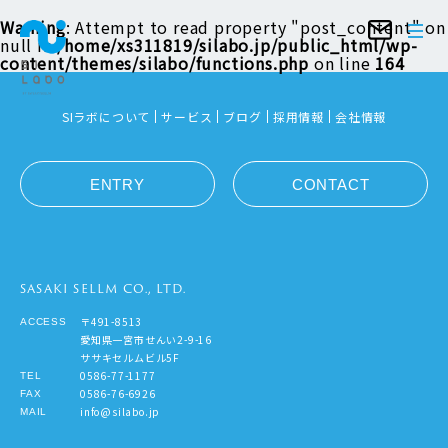
Warning
: Attempt to read property "post_content" on
null in
/home/xs311819/silabo.jp/public_html/wp-
content/themes/silabo/functions.php
on line
164
SIラボについて
サービス
ブログ
採用情報
会社情報
ENTRY
CONTACT
SASAKI SELLM CO., LTD.
〒491-8513
ACCESS
愛知県一宮市せんい2-9-16
ササキセルムビル5F
0586-77-1177
TEL
0586-76-6926
FAX
info@silabo.jp
MAIL